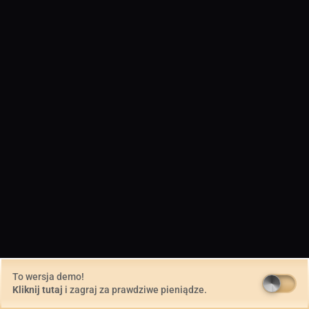
To wersja demo!
Kliknij tutaj
i zagraj za prawdziwe pieniądze.