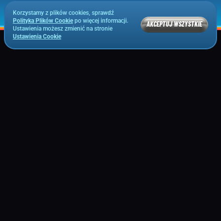
Korzystamy z plików cookies, sprawdź
Polityka Plików Cookie
po więcej informacji.
AKCEPTUJ WSZYSTKIE
Ustawienia możesz zmienić na stronie
Ustawienia Cookie