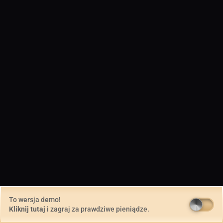
To wersja demo!
Kliknij tutaj
i zagraj za prawdziwe pieniądze.