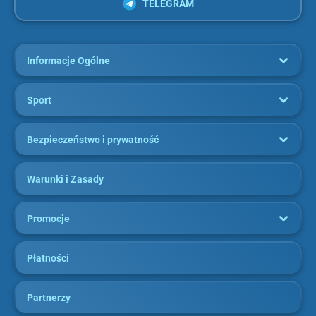
TELEGRAM
Informacje Ogólne
Sport
Bezpieczeństwo i prywatność
Warunki i Zasady
Promocje
Płatności
Partnerzy