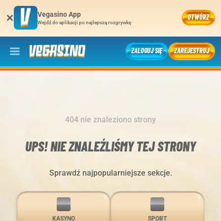
Vegasino App
OTWÓRZ
Wejdź do aplikacji po najlepszą rozgrywkę
ZALOGUJ SIĘ
ZAREJESTRUJ
404 nie znaleziono strony
UPS! NIE ZNALEŹLIŚMY TEJ STRONY
Sprawdź najpopularniejsze sekcje.
KASYNO
SPORT