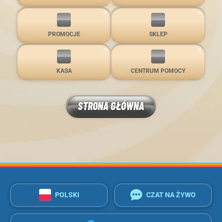
PROMOCJE
SKLEP
KASA
CENTRUM POMOCY
STRONA GŁÓWNA
POLSKI
CZAT NA ŻYWO