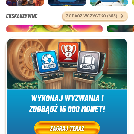
Penalty - From the Streets
Trophy Rush Triple Boost
Penalty Unlimited
EKSKLUZYWNE
ZOBACZ WSZYSTKO (655)
Triple Joker Catcher
WYKONAJ WYZWANIA I
ZDOBĄDŹ 15 000 MONET!
ZAGRAJ TERAZ