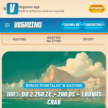
Vegasino App
OTWÓRZ
Wejdź do aplikacji po najlepszą rozgrywkę
ZALOGUJ SIĘ
ZAREJESTRUJ
KASYNO
KASYNO
SPORT
NA ŻYWO
BONUS POWITALNY W KASYNIE
100% DO 2 250 ZŁ + 200 DS
+ 1 BONUS
SPORTOWY BONUS POWITALNY
100% DO 450 ZŁ
CRAB