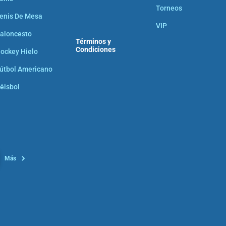
Torneos
enis De Mesa
VIP
aloncesto
Términos y
Condiciones
ockey Hielo
útbol Americano
éisbol
Más