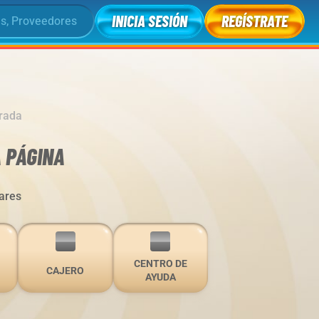
INICIA SESIÓN
REGÍSTRATE
as, Proveedores
trada
 PÁGINA
ares
CENTRO DE
CAJERO
AYUDA