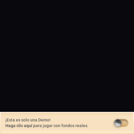
¡Esta es solo una Demo!
Haga clic aquí
para jugar con fondos reales.