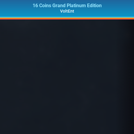
16 Coins Grand Platinum Edition
VoltEnt