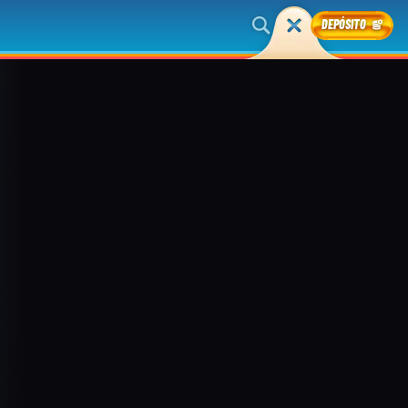
DEPÓSITO