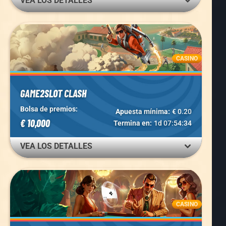
VEA LOS DETALLES
CASINO
GAME2SLOT CLASH
Bolsa de premios:
Apuesta mínima:
€ 0.20
€ 10,000
Termina en:
1d 07:54:34
VEA LOS DETALLES
CASINO