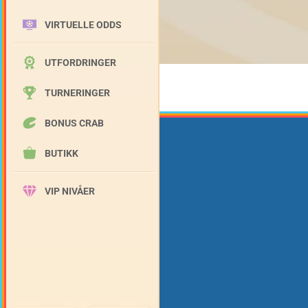
VIRTUELLE ODDS
UTFORDRINGER
TURNERINGER
BONUS CRAB
BUTIKK
VIP NIVÅER