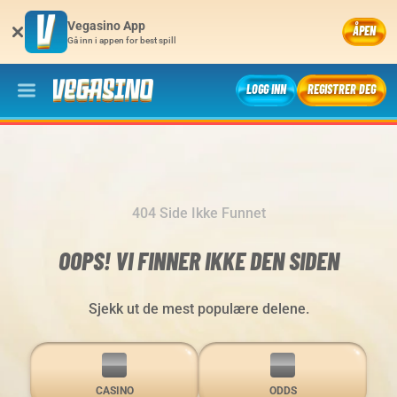
Vegasino App
ÅPEN
Gå inn i appen for best spill
LOGG INN
REGISTRER DEG
404 Side Ikke Funnet
OOPS! VI FINNER IKKE DEN SIDEN
Sjekk ut de mest populære delene.
CASINO
ODDS