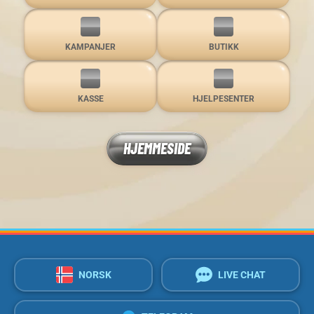
KAMPANJER
BUTIKK
KASSE
HJELPESENTER
HJEMMESIDE
NORSK
LIVE CHAT