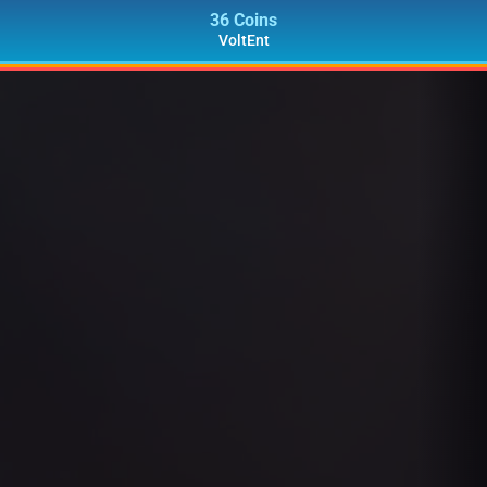
36 Coins
VoltEnt