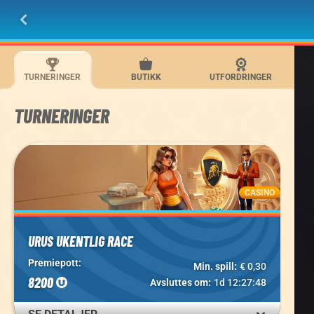
TURNERINGER
BUTIKK
UTFORDRINGER
TURNERINGER
CASINO
URUS UKENTLIG RACE
Premiepott:
Min. spill:
€ 0,30
8200
Avsluttes om:
1d 12:27:48