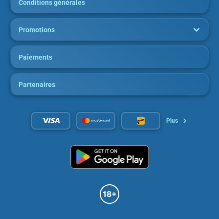
Conditions générales
Promotions
Paiements
Partenaires
Plus