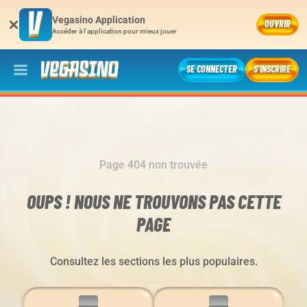
Vegasino Application
OUVRIR
Accéder à l'application pour mieux jouer
SE CONNECTER
S'INSCRIRE
Page 404 non trouvée
OUPS ! NOUS NE TROUVONS PAS CETTE
PAGE
Consultez les sections les plus populaires.