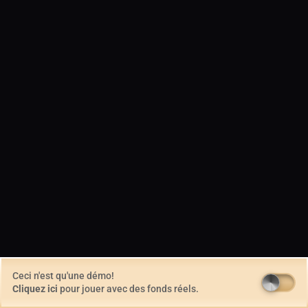
Ceci n'est qu'une démo!
Cliquez ici
pour jouer avec des fonds réels.