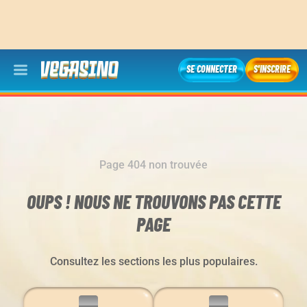
SE CONNECTER
S'INSCRIRE
Page 404 non trouvée
OUPS ! NOUS NE TROUVONS PAS CETTE
PAGE
Consultez les sections les plus populaires.