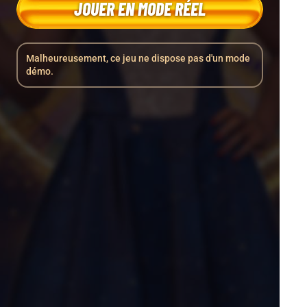
JOUER EN MODE RÉEL
Malheureusement, ce jeu ne dispose pas d'un mode
démo.