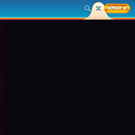
DÉPOSER