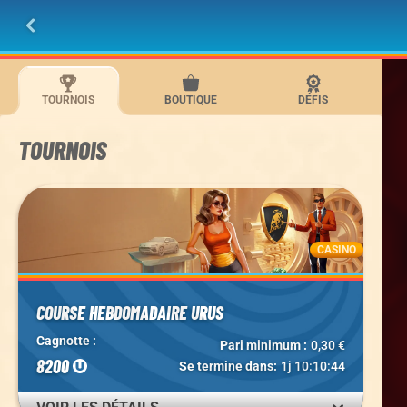
TOURNOIS
BOUTIQUE
DÉFIS
TOURNOIS
CASINO
COURSE HEBDOMADAIRE URUS
Cagnotte :
Pari minimum :
0,30 €
8200
Se termine dans:
1j 10:10:44