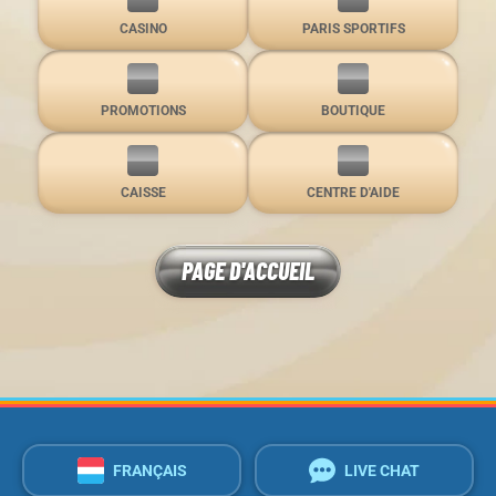
CASINO
PARIS SPORTIFS
PROMOTIONS
BOUTIQUE
CAISSE
CENTRE D'AIDE
PAGE D'ACCUEIL
FRANÇAIS
LIVE CHAT