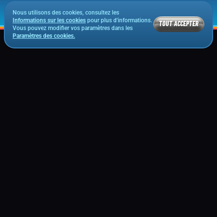
Nous utilisons des cookies, consultez les
Informations sur les cookies
pour plus d'informations.
TOUT ACCEPTER
Vous pouvez modifier vos paramètres dans les
Paramètres des cookies.