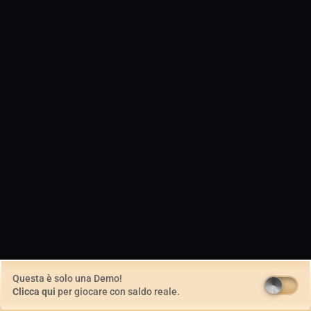
Questa è solo una Demo!
Clicca qui
per giocare con saldo reale.