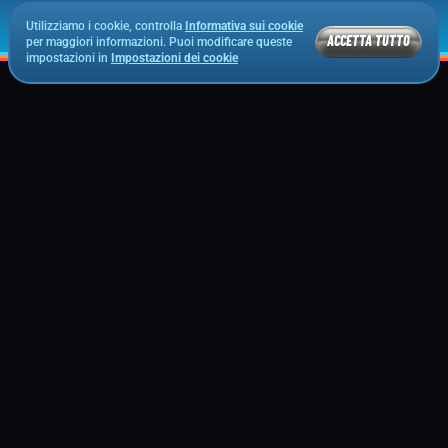
Utilizziamo i cookie, controlla
Informativa sui cookie
ACCETTA TUTTO
per maggiori informazioni. Puoi modificare queste
impostazioni in
Impostazioni dei cookie