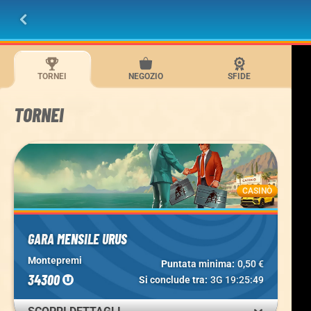
TORNEI
NEGOZIO
SFIDE
TORNEI
CASINÒ
GARA MENSILE URUS
Montepremi
Puntata minima:
0,50 €
34300
Si conclude tra:
3G 19:25:49