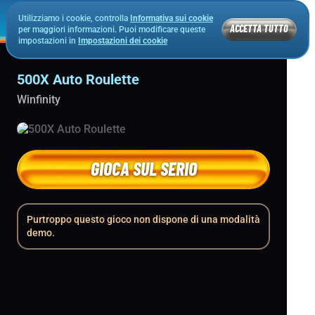
Utilizziamo i cookie, controlla
Informativa sui cookie
ACCETTA TUTTO
per maggiori informazioni. Puoi modificare queste
impostazioni in
Impostazioni dei cookie
500X Auto Roulette
Winfinity
GIOCA SUL SERIO
Purtroppo questo gioco non dispone di una modalità
demo.