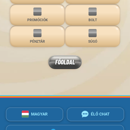
PROMÓCIÓK
BOLT
PÉNZTÁR
SÚGÓ
FŐOLDAL
MAGYAR
ÉLŐ CHAT