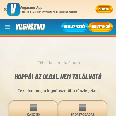
Vegasino App
MEGNYIT
A legjobb játékélményhez töltsd le az alkalmazást.
BEJELENTKEZÉS
REGISZTRÁCIÓ
404 oldal nem található
HOPPÁ! AZ OLDAL NEM TALÁLHATÓ
Tekintsd meg a legnépszerűbb részlegeket!
KASZINÓ
SPORTFOGADÁS