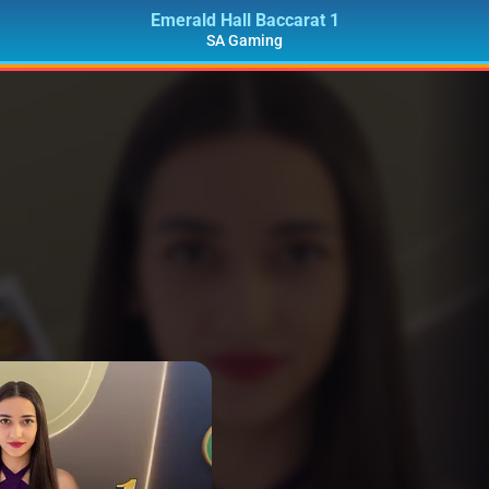
Emerald Hall Baccarat 1
SA Gaming