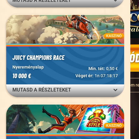
MUTASD A RÉSZLETEKET
KASZINÓ
VALÓD
JUICY CHAMPIONS RACE
Nyereményalap
Min. tét:
0,50 €
10 000 €
Véget ér:
1n 07:18:17
Sajnos ez a játék nem 
MUTASD A RÉSZLETEKET
KASZINÓ