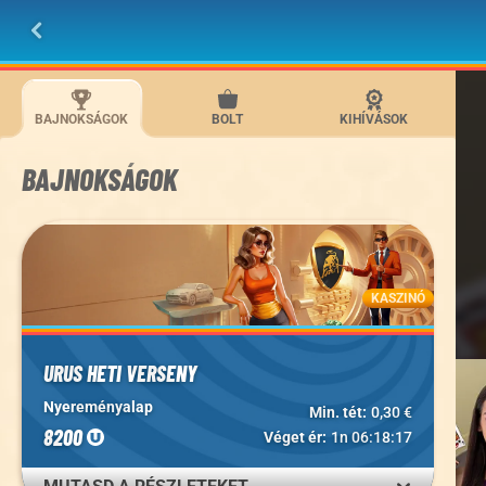
BAJNOKSÁGOK
BOLT
KIHÍVÁSOK
BAJNOKSÁGOK
KASZINÓ
URUS HETI VERSENY
Nyereményalap
Min. tét:
0,30 €
8200
Véget ér:
1n 06:18:17