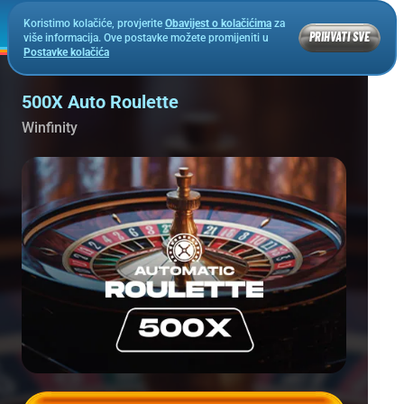
Koristimo kolačiće, provjerite
Obavijest o kolačićima
za
PRIHVATI SVE
više informacija. Ove postavke možete promijeniti u
Postavke kolačića
500X Auto Roulette
Winfinity