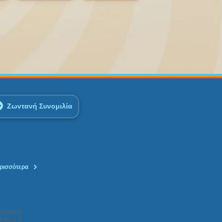
Ζωντανή Συνομιλία
ρισσότερα
στόχευσε
 για 2-3