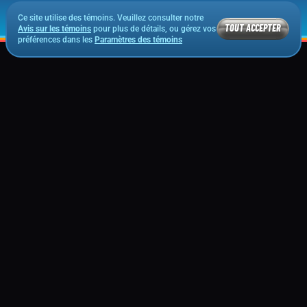
Ce site utilise des témoins. Veuillez consulter notre
TOUT ACCEPTER
Avis sur les témoins
pour plus de détails, ou gérez vos
préférences dans les
Paramètres des témoins