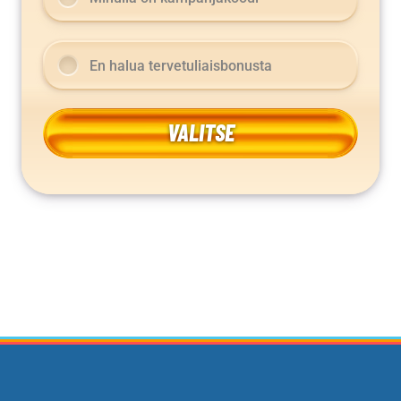
En halua tervetuliaisbonusta
VALITSE