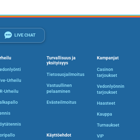
LIVE CHAT
rheilu
Turvallisuus ja
Kampanjat
yksityisyys
edonlyönti
Casinon
Tietosuojailmoitus
tarjoukset
ive-Urheilu
Vastuullinen
Vedonlyönnin
R-Urheilu
pelaaminen
tarjoukset
alkapallo
Evästeilmoitus
Haasteet
ennis
Kauppa
öytätennis
Turnaukset
oripallo
Käyttöehdot
VIP