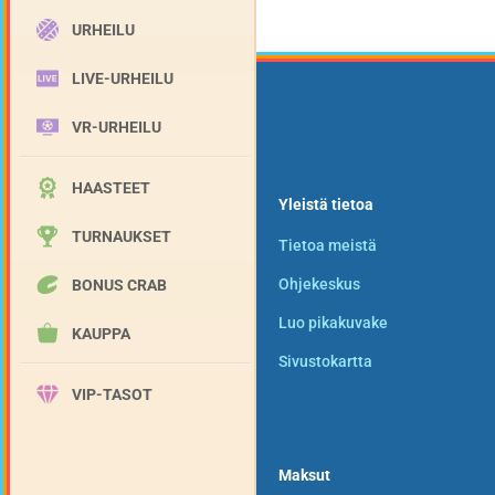
URHEILU
LIVE-URHEILU
VR-URHEILU
HAASTEET
Yleistä tietoa
TURNAUKSET
Tietoa meistä
Ohjekeskus
BONUS CRAB
Luo pikakuvake
KAUPPA
Sivustokartta
VIP-TASOT
Maksut