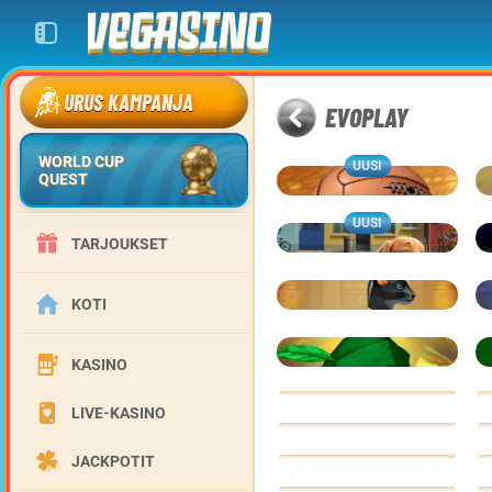
URUS KAMPANJA
EVOPLAY
WORLD CUP
UUSI
QUEST
Football Scratch
UUSI
Caramelo Dog: Lucky Run
TARJOUKSET
Book Of Keno
KOTI
Robin Hood
KASINO
LIVE-KASINO
JACKPOTIT