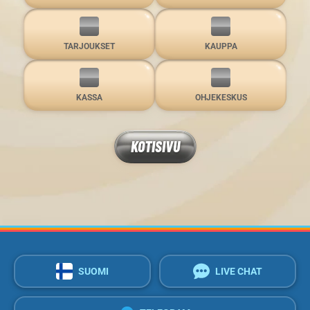
TARJOUKSET
KAUPPA
KASSA
OHJEKESKUS
KOTISIVU
SUOMI
LIVE CHAT