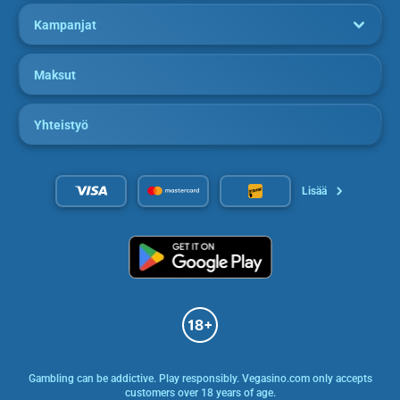
Kampanjat
Maksut
Yhteistyö
Lisää
Gambling can be addictive. Play responsibly. Vegasino.com only accepts
customers over 18 years of age.