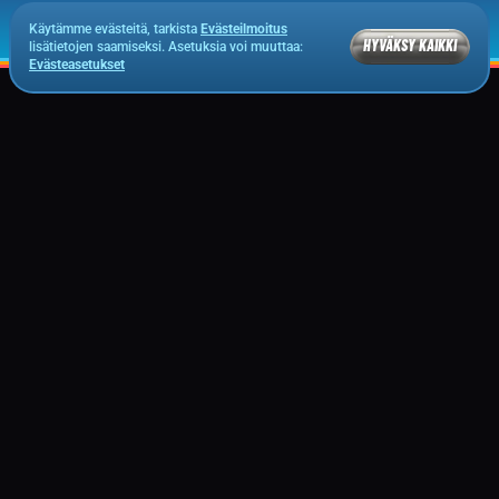
Käytämme evästeitä, tarkista
Evästeilmoitus
HYVÄKSY KAIKKI
lisätietojen saamiseksi. Asetuksia voi muuttaa:
Evästeasetukset