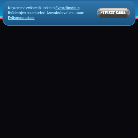
Käytämme evästeitä, tarkista
Evästeilmoitus
HYVÄKSY KAIKKI
lisätietojen saamiseksi. Asetuksia voi muuttaa:
Evästeasetukset