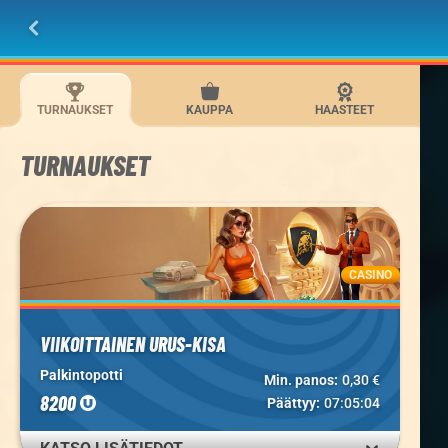
TURNAUKSET
KAUPPA
HAASTEET
TURNAUKSET
CASINO
VIIKOITTAINEN URUS-KISA
Palkintopotti
Min. panos:
0,30 €
8200
Päättyy:
07:05:04