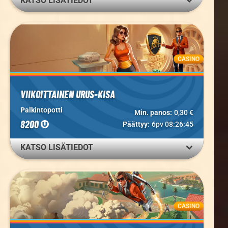
KATSO LISÄTIEDOT
CASINO
VIIKOITTAINEN URUS-KISA
Palkintopotti
Min. panos:
0,30 €
8200
Päättyy:
6pv 08:26:45
KATSO LISÄTIEDOT
CASINO