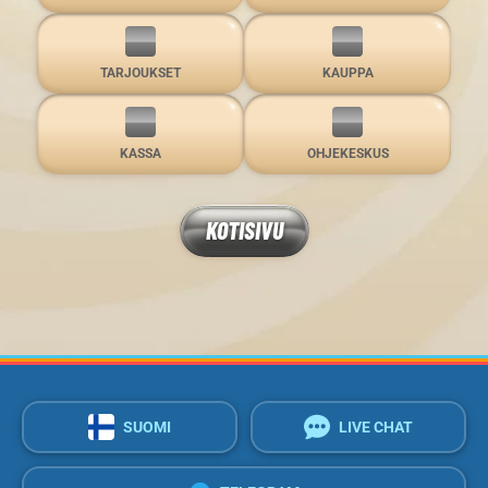
TARJOUKSET
KAUPPA
KASSA
OHJEKESKUS
KOTISIVU
SUOMI
LIVE CHAT