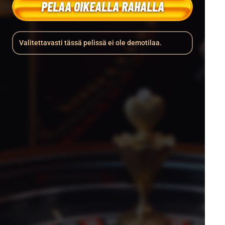
PELAA OIKEALLA RAHALLA
Valitettavasti tässä pelissä ei ole demotilaa.