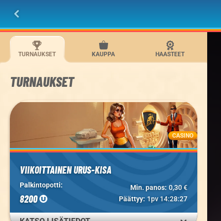
TURNAUKSET
KAUPPA
HAASTEET
TURNAUKSET
CASINO
VIIKOITTAINEN URUS-KISA
Palkintopotti:
Min. panos:
0,30 €
8200
Päättyy:
1pv 14:28:27