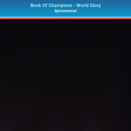
Book Of Champions - World Glory
Spinomenal