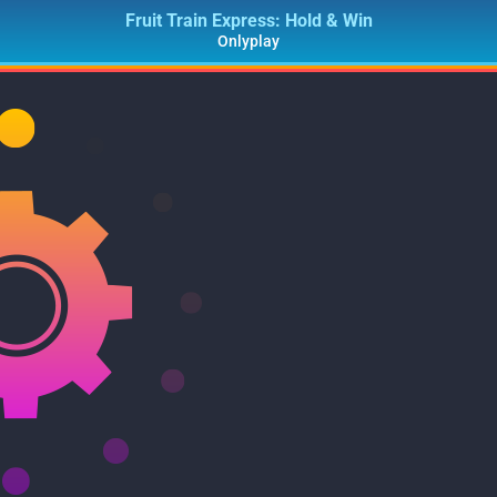
Fruit Train Express: Hold & Win
Onlyplay