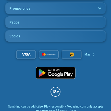
Promociones
Pagos
Socios
Más
Gambling can be addictive. Play responsibly. Vegasino.com only accepts
customers over 18 years of age.