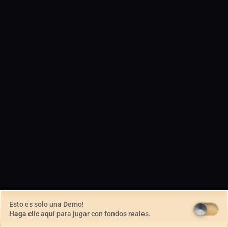
Esto es solo una Demo!
Haga clic aquí
para jugar con fondos reales.