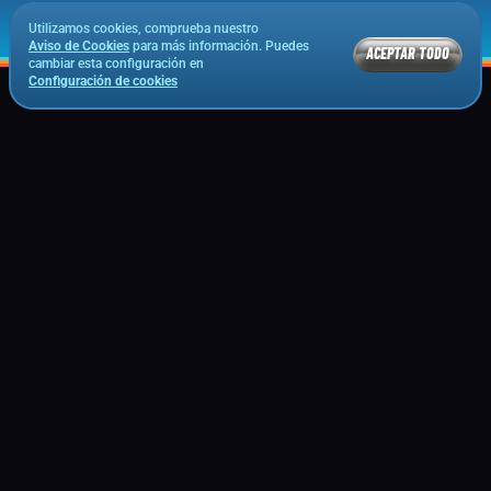
Utilizamos cookies, comprueba nuestro
Aviso de Cookies
para más información. Puedes
ACEPTAR TODO
cambiar esta configuración en
Configuración de cookies