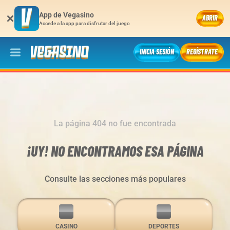
App de Vegasino
ABRIR
Accede a la app para disfrutar del juego
INICIA SESIÓN
REGÍSTRATE
La página 404 no fue encontrada
¡UY! NO ENCONTRAMOS ESA PÁGINA
Consulte las secciones más populares
CASINO
DEPORTES