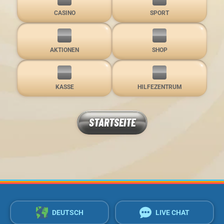
CASINO
SPORT
AKTIONEN
SHOP
KASSE
HILFEZENTRUM
STARTSEITE
DEUTSCH
LIVE CHAT