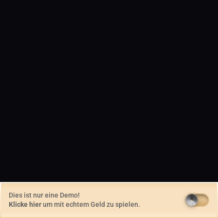
Dies ist nur eine Demo!
Klicke hier
um mit echtem Geld zu spielen.