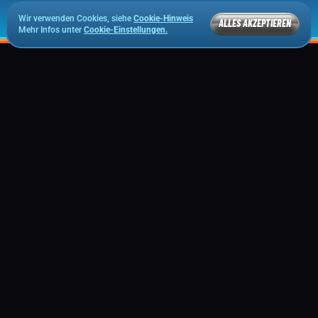
Wir verwenden Cookies, siehe
Cookie-Hinweis
ALLES AKZEPTIEREN
Mehr Infos unter
Cookie-Einstellungen.