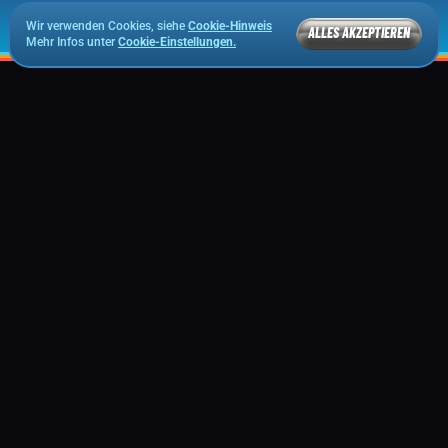
Wir verwenden Cookies, siehe
Cookie-Hinweis
ALLES AKZEPTIEREN
Mehr Infos unter
Cookie-Einstellungen.