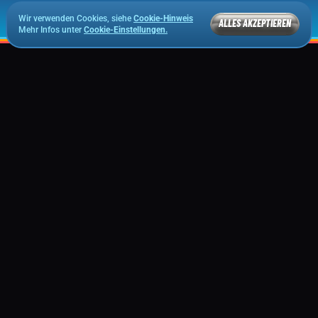
Wir verwenden Cookies, siehe
Cookie-Hinweis
ALLES AKZEPTIEREN
Mehr Infos unter
Cookie-Einstellungen.