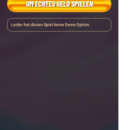
UM ECHTES GELD SPIELEN
Leider hat dieses Spiel keine Demo Option.