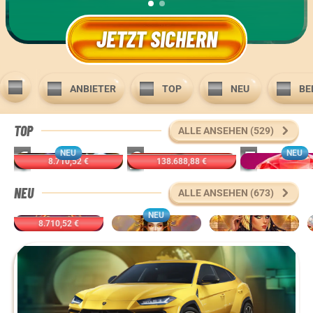
JETZT SICHERN
JETZT SICHERN
ANBIETER
TOP
NEU
BE
TOP
ALLE ANSEHEN (529)
1
2
3
NEU
NEU
8.710,52 €
138.688,88 €
Crack The Piggy Bank Express
100 Super Hot
Super 7's B
NEU
ALLE ANSEHEN (673)
NEU
8.710,52 €
Inferno Rising: Hold & Win
Story Of Amaterasu
The Age of Cleopatra