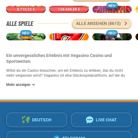
NEU
8.710,52 €
138.688,88 €
Super Grand Link Express: Hold & Win
Shining Crown
3 Gods Of Goalympus
ALLE SPIELE
ALLE ANSEHEN (8615)
NEU
NEU
Fruit Attack 5 Pate Link
Wild Hot 40
Pantera Rica
Ein unvergessliches Erlebnis mit Vegasino Casino und
Sportwetten
Willst du ein Casino besuchen, um ein Erlebnis zu erleben, das du nicht
mehr vergessen wirst? Vegasino ist eine Glücksspielplattform, auf der du
echte Online Wetten und Casino Spiele genießen kannst.
Mehr anzeigen
Diese Glücksspielplattform bietet Tausende von Casino Spielen, die du
ausprobieren kannst. Wenn du also schon immer mal ein paar neue Spiele
ausprobieren wolltest, ist das deine Chance. Auch Sportwetter kommen bei
Online Wetten im Vegasino auf ihre Kosten, da hier alle beliebten Sportarten
angeboten werden.
Neben dem erstklassigen Glücksspielangebot bietet Vegasino noch weitere
DEUTSCH
LIVE CHAT
Features, die deinen Aufenthalt auf dieser Plattform angenehm machen. Die
Plattform ist einfach zu navigieren und bietet einen zuverlässigen
Kundensupport.