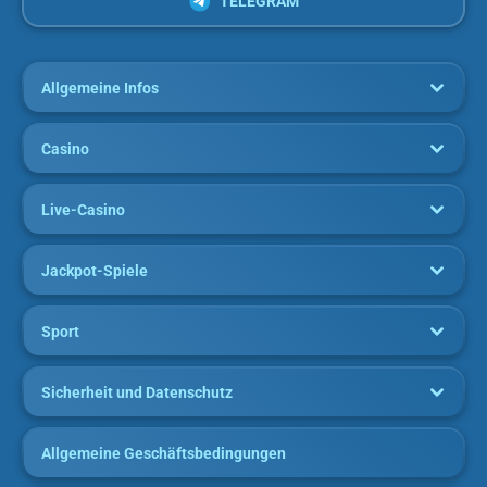
TELEGRAM
Vegasino Casino Spiele für den Gewinn
Vegasino bietet die besten Online Casino Spiele aus allen wichtigen
Kategorien, darunter:
Allgemeine Infos
Online Slots
Tischspiele
Live Casino Spiele/Spielshows
Casino
Online Slots
Bei Vegasino findest du jeden Slot, den du suchst, denn diese Plattform hat
Live-Casino
Tausende von Titeln auf Lager. Dieses Online Casino bietet Slots mit
unterschiedlichen Themen, Auszahlungen, Anzahl der Walzen, Return to
Player, Bonus Features und Kontrollschemata.
Jackpot-Spiele
Während dies normalerweise eine schwierige Navigation bedeutet, hat
dieses Online Casino bereits Pläne für dieses Problem. So kannst du die
Suchleiste nutzen, um alle Slots, die du suchst, ganz einfach zu finden.
Sport
Der Bereich für Slots bietet auch einige Spielkategorien, wie zum Beispiel:
Sicherheit und Datenschutz
Jackpot-Spiele
Megaways
Bonus Käufe
Allgemeine Geschäftsbedingungen
Mit diesen Kategorien reduziert dieses Online Casino auch den Stress bei der
Suche nach Slots mit bestimmten Features. Wenn du andere Spiele finden