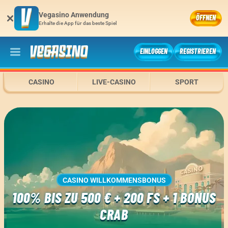
Vegasino Anwendung
ÖFFNEN
Erhalte die App für das beste Spiel
EINLOGGEN
REGISTRIEREN
CASINO
LIVE-CASINO
SPORT
CASINO WILLKOMMENSBONUS
100% BIS ZU 500 € + 200 FS
+ 1 BONUS
SPORT-ERSTEINZAHLUNGSBONUS
100% BIS ZU 200 €
CRAB