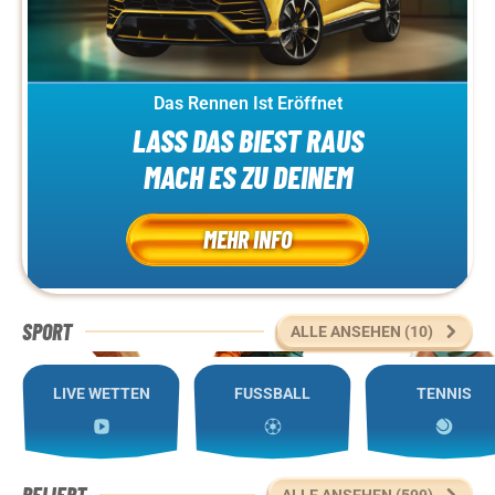
Das Rennen Ist Eröffnet
LASS DAS BIEST RAUS
MACH ES ZU DEINEM
MEHR INFO
SPORT
ALLE ANSEHEN (10)
LIVE WETTEN
FUSSBALL
TENNIS