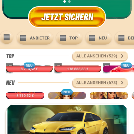
JETZT SICHERN
JETZT SICHERN
ANBIETER
TOP
NEU
BE
TOP
ALLE ANSEHEN (529)
1
2
3
NEU
NEU
8.710,52 €
138.688,88 €
Crack The Piggy Bank Express
100 Super Hot
Super 7's B
NEU
ALLE ANSEHEN (673)
NEU
8.710,52 €
Inferno Rising: Hold & Win
Story Of Amaterasu
The Age of Cleopatra