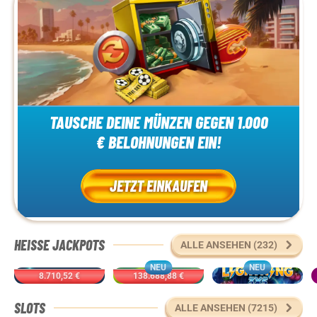
TAUSCHE DEINE MÜNZEN GEGEN 1.000
€ BELOHNUNGEN EIN!
JETZT EINKAUFEN
HEISSE JACKPOTS
ALLE ANSEHEN (232)
NEU
NEU
8.710,52 €
138.688,88 €
777 Hot Reels: Supercharged
Amaterasu's Treasures x1000
Fruit Lightning 3x5
SLOTS
ALLE ANSEHEN (7215)