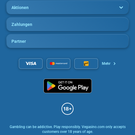
willst, die deinem Lieblingstitel ähnlich sind, kann dir das Kategorie Feature
Aktionen
helfen.
Es ist aufregend, einen neuen Slot auszuprobieren, und mit dem Demo
Feature von Vegasino ist das ein stressfreier Prozess. Mit dem Demo Feature
Zahlungen
können auch unregistrierte Spieler die Slots und andere Casino Spiele auf
dieser Seite kostenlos ausprobieren.
Partner
Tischspiele
Die klassischen Spiele, die auf den Tischen der landbasierten
Glücksspielhäuser dominieren, gibt es auch im Vegasino. Natürlich sind sie
alle in digitaler Form, aber ist es nicht aufregend, Zugang zu denselben
Mehr
Spielen zu erhalten, wann immer du willst?
Vegasino bietet nicht nur einen einfachen Zugang zu den Tischspielen,
sondern sorgt auch für das richtige Ambiente für jedes Spiel. Das erkennst
du an der Musik, die jedes Spiel begleitet, und an der farblichen Gestaltung
des Casino-Bereichs.
Die Arten von Spielen, die du in diesem Bereich des Online Casinos erwarten
kannst, sind die üblichen:
Poker
Craps
Plinko
Scratchcards
Gambling can be addictive. Play responsibly. Vegasino.com only accepts
Roulette
customers over 18 years of age.
Blackjack