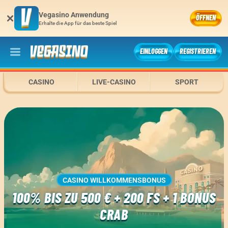
Vegasino Anwendung
ÖFFNEN
Erhalte die App für das beste Spiel
EINLOGGEN
REGISTRIEREN
CASINO
LIVE-CASINO
SPORT
CASINO WILLKOMMENSBONUS
100% BIS ZU 500 € + 200 FS
+ 1 BONUS
SPORT-ERSTEINZAHLUNGSBONUS
100% BIS ZU 200 €
CRAB