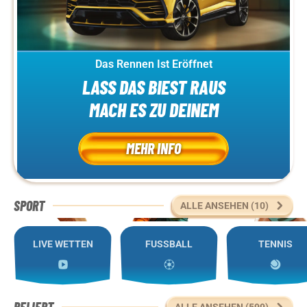
Das Rennen Ist Eröffnet
LASS DAS BIEST RAUS
MACH ES ZU DEINEM
MEHR INFO
SPORT
ALLE ANSEHEN (10)
LIVE WETTEN
FUSSBALL
TENNIS