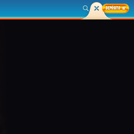
DEPÓSITO