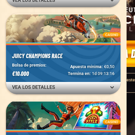
VEA LOS DETALLES
CASINO
JUEGA 
JUICY CHAMPIONS RACE
Bolsa de premios:
Apuesta mínima:
€0,50
€10.000
Termina en:
1d 09:13:16
Lamentablemente, este 
demo.
VEA LOS DETALLES
CASINO