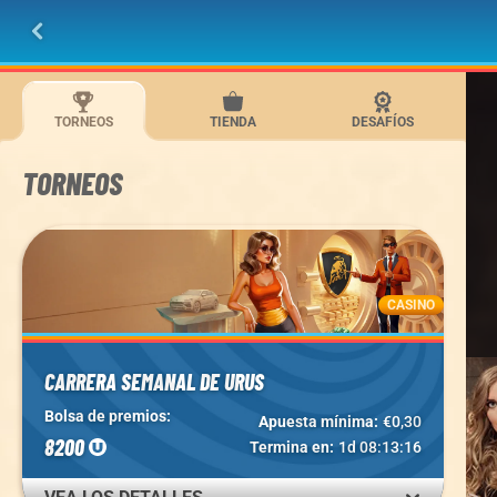
TORNEOS
TIENDA
DESAFÍOS
TORNEOS
CASINO
CARRERA SEMANAL DE URUS
Bolsa de premios:
Apuesta mínima:
€0,30
8200
Termina en:
1d 08:13:16