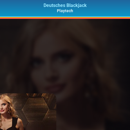
Deutsches Blackjack
Playtech