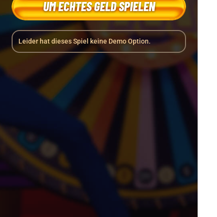
UM ECHTES GELD SPIELEN
Leider hat dieses Spiel keine Demo Option.