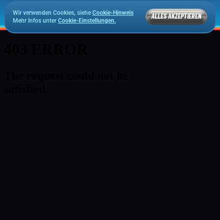
Wir verwenden Cookies, siehe
Cookie-Hinweis
ALLES AKZEPTIEREN
Mehr Infos unter
Cookie-Einstellungen.